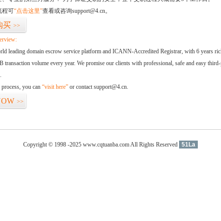
流程可
“点击这里”
查看或咨询support@4.cn。
购买
>>
erview:
orld leading domain escrow service platform and ICANN-Accredited Registrar, with 6 years ri
 transaction volume every year. We promise our clients with professional, safe and easy third-
.
d process, you can
“visit here”
or contact support@4.cn.
NOW
>>
Copyright © 1998 -2025 www.cqtuanba.com All Rights Reserved
51La