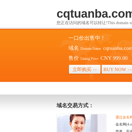
cqtuanba.co
您正在访问的域名可以转让!This domain name i
一口价出售中！
域名
cqtuanba.co
Domain Name:
售价
CNY 999.00
Listing Price:
立即购买
BUY NOW
>>
>>
域名交易方式：
通过金名网(
金名网(4
简单、安