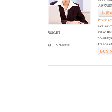
具体交易
我要
Process Ov
4.cn is a w
million RMB
联系我们
5 workdays
For detaile
QQ：2726103981
BUY 